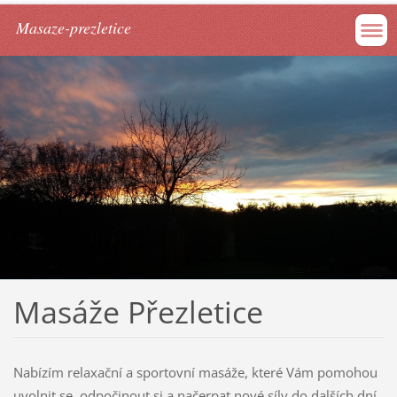
Masaze-prezletice
Masáže Přezletice
Nabízím relaxační a sportovní masáže, které Vám pomohou
uvolnit se, odpočinout si a načerpat nové síly do dalších dní.