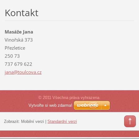
Kontakt
Masáže Jana
Vinořská 373
Přezletice
250 73
737 679 622
jana@tou
lcova.cz
© 2011 Všechna práva vyhrazena.
Vytvořte si web zdarma!
Zobrazit:
Mobilní verzi
|
Standardní verzi