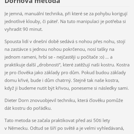
Dornova metoda
Je jemná, manuální technika, při které se za pohybu korigují
jednotlivé klouby, či páteř. Na tuto manipulaci je potřeba si
vyhradit 90 minut.
Spousta lidí v dnešní době sedává s nohou přes nohu, stojí
na zastávce s jednou nohou pokrčenou, nosí tašky na
jednom rameni, hrbí se - nejčastěji u počítače :o) … a
praktikuje další „drobnosti“, které zatěžují naši kostru. Kostra
je pro člověka jako základy pro dům. Pokud budou základy
domu křivé, bude i dům chatrný. Stejně tak naše kostra,
když ji budeme nutit být křivou, poneseme si následky sami.
Dieter Dorn znovuobjevil techniku, která člověku pomůže
dát kostru do pořádku.
Tato metoda se začala praktikovat před asi 50ti lety
v Německu. Odtud se šíří po světě a je velmi vyhledávaná,