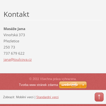
Kontakt
Masáže Jana
Vinořská 373
Přezletice
250 73
737 679 622
jana@tou
lcova.cz
© 2011 Všechna práva vyhrazena.
Tvorba www stránek zdarma
Zobrazit:
Mobilní verzi
|
Standardní verzi