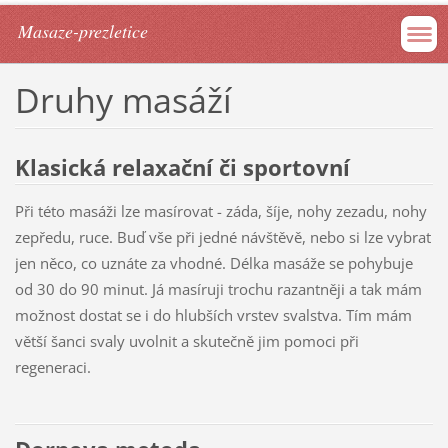
Masaze-prezletice
Druhy masáží
Klasická relaxační či sportovní
Při této masáži lze masírovat - záda, šíje, nohy zezadu, nohy
zepředu, ruce. Buď vše při jedné návštěvě, nebo si lze vybrat
jen něco, co uznáte za vhodné. Délka masáže se pohybuje
od 30 do 90 minut. Já masíruji trochu razantněji a tak mám
možnost dostat se i do hlubších vrstev svalstva. Tím mám
větší šanci svaly uvolnit a skutečně jim pomoci při
regeneraci.